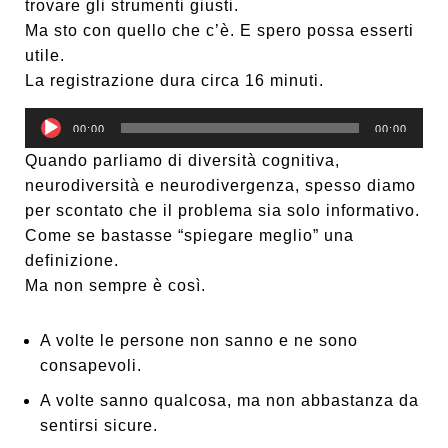
trovare gli strumenti giusti.
Ma sto con quello che c’è. E spero possa esserti
utile.
La registrazione dura circa 16 minuti.
A
00:00
00:00
u
Quando parliamo di diversità cognitiva,
d
neurodiversità e neurodivergenza, spesso diamo
i
per scontato che il problema sia solo informativo.
o
Come se bastasse “spiegare meglio” una
P
definizione.
l
Ma non sempre è così.
a
y
A volte le persone non sanno e ne sono
e
consapevoli.
r
A volte sanno qualcosa, ma non abbastanza da
sentirsi sicure.